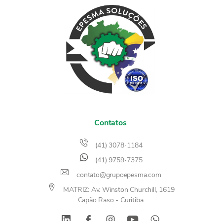
Contatos
(41) 3078-1184
(41) 9759-7375
contato@grupoepesma.com
MATRIZ: Av. Winston Churchill, 1619
Capão Raso - Curitiba